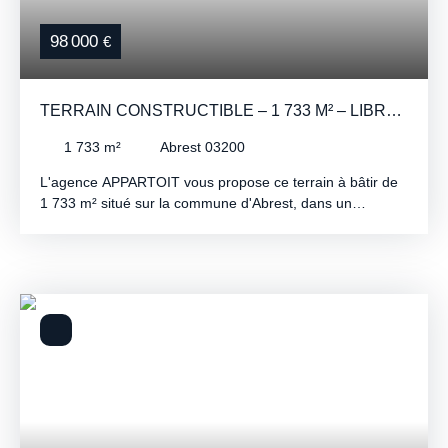
98 000
€
TERRAIN CONSTRUCTIBLE – 1 733 M² – LIBRE
DE CONSTRUCTEUR
1 733
m²
Abrest 03200
L'agence APPARTOIT vous propose ce terrain à bâtir de
1 733 m² situé sur la commune d'Abrest, dans un
environnement calme et résidentiel. Le terrain permet
d'envisager une construction profitant d'une vue dégagée
sur la chaîne des Puys. Le terrain est vendu borné, libre
de constructeur et bénéficie d'une étude géotechnique G2
déjà réalisée. Terrain non viabilisé, raccordements à
prévoir. À seulement quelques minutes de Vichy et de
toutes les commodités. Contactez l'agence APPARTOIT
dès aujourd'hui pour organiser une visite et concrétiser
votre projet immobilier.