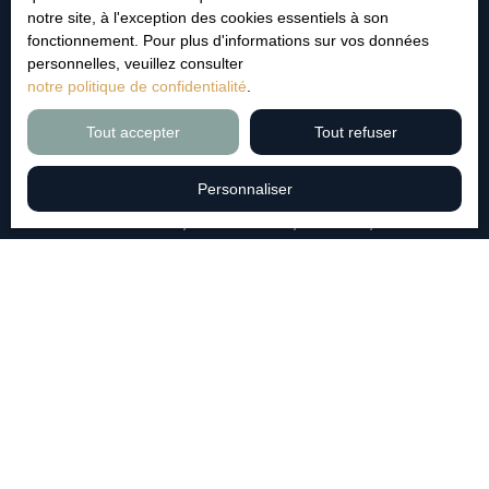
notre site, à l'exception des cookies essentiels à son
J'accepte le traitement de mes données personnelles
fonctionnement. Pour plus d'informations sur vos données
conformément au RGPD. Si vous ne souhaitez pas faire
personnelles, veuillez consulter
l'objet de prospection commerciale par voie téléphonique,
notre politique de confidentialité
.
vous pouvez vous inscrire gratuitement sur la liste
d'opposition au démarchage téléphonique, prévu par
Tout accepter
Tout refuser
l'article L223-1 du code de la consommation, sur le site
Internet www.bloctel.gouv.fr ou par courrier adressé à :
Personnaliser
Société Worldline, Service Bloctel, CS 61311, 41013
BLOIS CEDEX.
Pour en savoir plus sur le traitement de vos données
personnelles, veuillez consulter notre
politique de
confidentialité
.
Recevoir des annonces