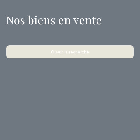
Nos biens en vente
Ouvrir la recherche
Type d'offre
Vente
Type de bien
Terrain
Localisation
Abrest (03200)
Budget max (€)