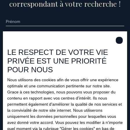
correspondant à votre recherche !
quelques minutes de Vichy. 📞 Un renseignement ? Une
visite ?Contactez Sonia Rolland au 06 65 78 48 93.
Prénom
Nom
LE RESPECT DE VOTRE VIE
Email
PRIVÉE EST UNE PRIORITÉ
Type d'offre
Vente
POUR NOUS
Type de bien
Nous utilisons des cookies afin de vous offrir une expérience
Terrain
optimale et une communication pertinente sur notre site.
Grace à ces technologies, nous pouvons vous proposer du
Localisation
Abrest (03200)
contenu en rapport avec vos centres d'intérêt. Ils nous
permettent également d'améliorer la qualité de nos services et
la convivialité de notre site internet. Nous utiliserons
Budget max (€)
uniquement les données personnelles pour lesquelles vous
avez donné votre accord. Vous pouvez les modifier à n'importe
Surface min (m²)
quel moment via la rubrique ″Gérer les cookies″ en bas de