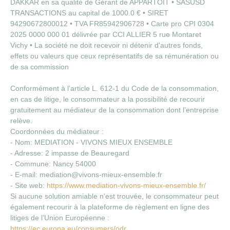
DAKKAR en sa qualité de Gérant de APPARTOIT • SASUSD
TRANSACTIONS au capital de 1000.0 € • SIRET
94290672800012 • TVA FR85942906728 • Carte pro CPI 0304
2025 0000 000 01 délivrée par CCI ALLIER 5 rue Montaret
Vichy • La société ne doit recevoir ni détenir d'autres fonds,
effets ou valeurs que ceux représentatifs de sa rémunération ou
de sa commission
Conformément à l’article L. 612-1 du Code de la consommation,
en cas de litige, le consommateur a la possibilité de recourir
gratuitement au médiateur de la consommation dont l’entreprise
relève.
Coordonnées du médiateur :
- Nom: MEDIATION - VIVONS MIEUX ENSEMBLE
- Adresse: 2 impasse de Beauregard
- Commune: Nancy 54000
- E-mail: mediation@vivons-mieux-ensemble.fr
- Site web:
https://www.mediation-vivons-mieux-ensemble.fr/
Si aucune solution amiable n'est trouvée, le consommateur peut
également recourir à la plateforme de règlement en ligne des
litiges de l’Union Européenne :
https://ec.europa.eu/consumers/odr
.