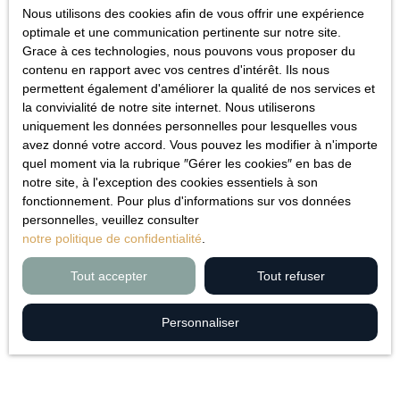
Nous utilisons des cookies afin de vous offrir une expérience
présent site ne garantit pas la qualité permanente et continue
optimale et une communication pertinente sur notre site.
du contenu de ces sites.
Grace à ces technologies, nous pouvons vous proposer du
Force majeure
contenu en rapport avec vos centres d'intérêt. Ils nous
permettent également d'améliorer la qualité de nos services et
la convivialité de notre site internet. Nous utiliserons
La responsabilité de l’éditeur du site ne pourra être engagée en
uniquement les données personnelles pour lesquelles vous
cas de force majeure ou de faits indépendants de sa volonté.
avez donné votre accord. Vous pouvez les modifier à n'importe
quel moment via la rubrique ″Gérer les cookies″ en bas de
Modifications des mentions
notre site, à l'exception des cookies essentiels à son
légales
fonctionnement. Pour plus d'informations sur vos données
personnelles, veuillez consulter
notre politique de confidentialité
.
L’éditeur se réserve le droit de modifier, librement et à tout
moment, les mentions légales du site. L’utilisation du site
Tout accepter
Tout refuser
constitue l’acceptation des mentions légales en vigueur.
Loi applicable
Personnaliser
Le site appartoit.fr est régi par la loi française.