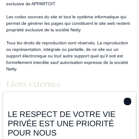
exclusive de APPARTOIT.
Les codes sources du site et tout le système informatique qui
permet de générer les pages qui constituent le site web restent
propriété exclusive de la société Netty.
Tous les droits de reproduction sont réservés. La reproduction
ou représentation, intégrale ou partielle, de ce site sur un
support électronique ou tout autre support quel qu’il soit est
formellement interdite sauf autorisation expresse de la société
Netty.
Liens externes
Le site peut contenir des liens hypertextes externes, pointant
vers d’autres sites internet indépendants. Ces liens ne
constituent, en aucun cas, une approbation ou un partenariat
LE RESPECT DE VOTRE VIE
entre APPARTOIT et les sociétés éditrices des sites externes.
PRIVÉE EST UNE PRIORITÉ
Dès lors, l’éditeur du présent site ne saurait être tenu
responsable de leurs contenus, leurs produits, leurs publicités
POUR NOUS
ou tous éléments ou services présentés. En outre, l’éditeur du