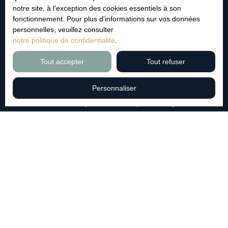
notre site, à l'exception des cookies essentiels à son
J'accepte le traitement de mes données personnelles
fonctionnement. Pour plus d'informations sur vos données
conformément au RGPD. Si vous ne souhaitez pas faire
personnelles, veuillez consulter
l'objet de prospection commerciale par voie téléphonique,
notre politique de confidentialité
.
vous pouvez vous inscrire gratuitement sur la liste
d'opposition au démarchage téléphonique, prévu par
Tout accepter
Tout refuser
l'article L223-1 du code de la consommation, sur le site
Internet www.bloctel.gouv.fr ou par courrier adressé à :
Personnaliser
Société Worldline, Service Bloctel, CS 61311, 41013
BLOIS CEDEX.
Pour en savoir plus sur le traitement de vos données
personnelles, veuillez consulter notre
politique de
confidentialité
.
Recevoir des annonces