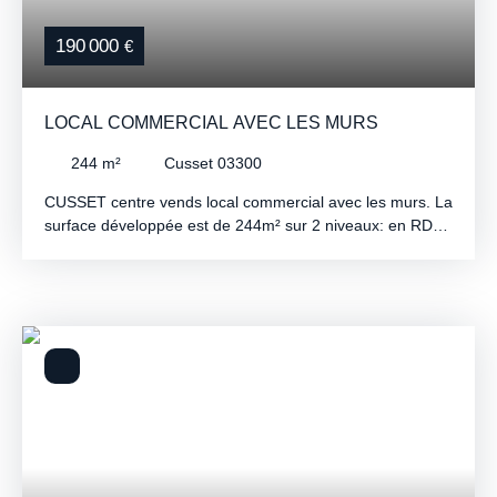
190 000
€
LOCAL COMMERCIAL AVEC LES MURS
244
m²
Cusset 03300
CUSSET centre vends local commercial avec les murs. La
surface développée est de 244m² sur 2 niveaux: en RDC
un espace de 84m² avec 2 grandes vitrines sur rue +
réserve avec évier de 25m² avec accès à la terrasse de
56m² + WC/chaufferie 20m². 1er étage: 115m² réparti
actuellement en plusieurs pièces modulables. Chauffage
individuel au Gaz. Accessible aux handicapés pour le
RDC. Le règlement de copropriété accepte toutes
activités sauf métier de bouche.