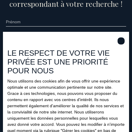
correspondant à votre recherche !
Prénom
Nom
LE RESPECT DE VOTRE VIE
Email
PRIVÉE EST UNE PRIORITÉ
Type d'offre
Vente
POUR NOUS
Type de bien
Nous utilisons des cookies afin de vous offrir une expérience
Local commercial
optimale et une communication pertinente sur notre site.
Grace à ces technologies, nous pouvons vous proposer du
Localisation
Cusset (03300)
contenu en rapport avec vos centres d'intérêt. Ils nous
permettent également d'améliorer la qualité de nos services et
la convivialité de notre site internet. Nous utiliserons
Budget max (€)
uniquement les données personnelles pour lesquelles vous
avez donné votre accord. Vous pouvez les modifier à n'importe
Surface min (m²)
quel moment via la rubrique ″Gérer les cookies″ en bas de