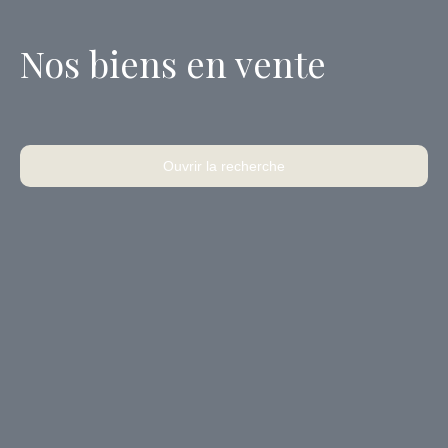
Nos biens en vente
Ouvrir la recherche
Type d'offre
Vente
Type de bien
Local commercial
Localisation
Cusset (03300)
Budget max (€)