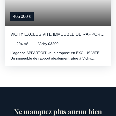
465 000
€
VICHY EXCLUSIVITE IMMEUBLE DE RAPPORT
HYPER CENTRE
294
m²
Vichy 03200
L'agence APPARTOIT vous propose en EXCLUSIVITE :
Un immeuble de rapport idéalement situé à Vichy.
Entièrement entretenu, il bénéficie d’une toiture récente
de moins de deux ans, de façades avant et arrière
rénovées ainsi que de chaudières à condensation
récentes. Composé de cinq appartements tous loués, il
génère un revenu locatif net annuel de 30 960 €. Sans
travaux à prévoir, ce bien rare sur le marché constitue
une opportunité d’investissement sûre et pérenne. 📞
Contactez : Sonia Rolland 06 65 78 48 93 – Agence
APPARTOIT 04 70 99 69 28
Ne manquez plus aucun bien