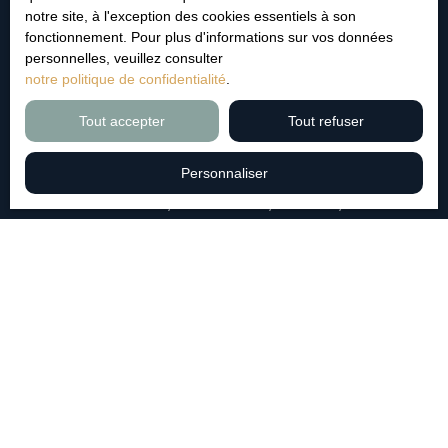
notre site, à l'exception des cookies essentiels à son
J'accepte le traitement de mes données personnelles
fonctionnement. Pour plus d'informations sur vos données
conformément au RGPD. Si vous ne souhaitez pas faire
personnelles, veuillez consulter
l'objet de prospection commerciale par voie téléphonique,
notre politique de confidentialité
.
vous pouvez vous inscrire gratuitement sur la liste
d'opposition au démarchage téléphonique, prévu par
Tout accepter
Tout refuser
l'article L223-1 du code de la consommation, sur le site
Internet www.bloctel.gouv.fr ou par courrier adressé à :
Personnaliser
Société Worldline, Service Bloctel, CS 61311, 41013
BLOIS CEDEX.
Pour en savoir plus sur le traitement de vos données
personnelles, veuillez consulter notre
politique de
confidentialité
.
Recevoir des annonces