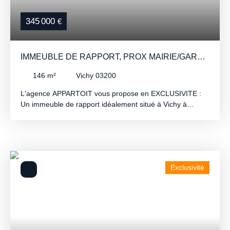
345 000
€
IMMEUBLE DE RAPPORT, PROX MAIRIE/GARE,
TBE ÉTAT
146
m²
Vichy 03200
L'agence APPARTOIT vous propose en EXCLUSIVITE :
Un immeuble de rapport idéalement situé à Vichy à
proximité des écoles, de la gare et de l'hyper centre.
L'immeuble est entretenu, et 4 des 5 logements ont été
rénovés. Composé de 4 appartements sur 5 loués (3 T2
et 2 studios), il génère habituellement un revenu locatif
net annuel de 20 740 €. Sans travaux à prévoir, ce bien
Exclusivité
rare sur le marché constitue une opportunité
d’investissement sûre et pérenne. 📞 Contactez : Sonia
Rolland 06 65 78 48 93 – Agence APPARTOIT 04 70 99
69 28