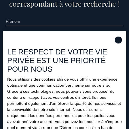
correspondant à votre recherche !
Prénom
Nom
LE RESPECT DE VOTRE VIE
Email
PRIVÉE EST UNE PRIORITÉ
Type d'offre
Vente
POUR NOUS
Type de bien
Nous utilisons des cookies afin de vous offrir une expérience
Immeuble
optimale et une communication pertinente sur notre site.
Grace à ces technologies, nous pouvons vous proposer du
Localisation
Vichy (03200)
contenu en rapport avec vos centres d'intérêt. Ils nous
permettent également d'améliorer la qualité de nos services et
la convivialité de notre site internet. Nous utiliserons
Budget max (€)
uniquement les données personnelles pour lesquelles vous
avez donné votre accord. Vous pouvez les modifier à n'importe
Surface min (m²)
quel moment via la rubrique ″Gérer les cookies″ en bas de