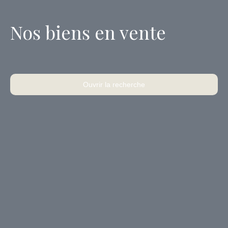
Nos biens en vente
Ouvrir la recherche
Type d'offre
Vente
Type de bien
Immeuble
Localisation
Vichy (03200)
Budget max (€)