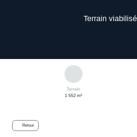
Terrain viabilis
Terrain
1 552
m²
Retour