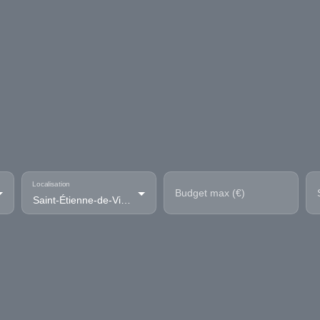
Localisation
Budget max (€)
Saint-Étienne-de-Vicq (03300)