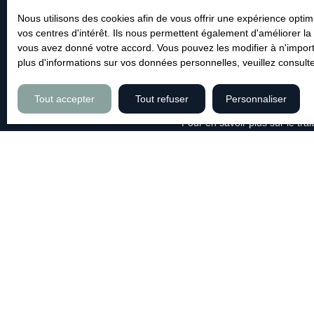
Pièces min
Nous utilisons des cookies afin de vous offrir une expérience opt
vos centres d'intérêt. Ils nous permettent également d'améliorer la 
J'accepte le traitement de m
vous avez donné votre accord. Vous pouvez les modifier à n'importe
commerciale par voie téléphon
plus d'informations sur vos données personnelles, veuillez consult
par l'article L223-1 du code d
Société Worldline, Service B
Tout accepter
Tout refuser
Personnaliser
Pour en savoir plus sur le tr
JE RECHERCHE UN BIEN