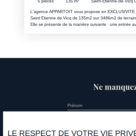
5
pièces
135
m²
Saint-Étienne-de-Vicq
L'agence APPARTOIT vous propose en EXCLUSIVITE : M
Saint Etienne de Vicq de 135m2 sur 3486m2 de terrain 
Elle se présente de la manière suivante : une entrée ave
s'ouvrant sur un double salon/séjour traversant de plu
aménagée et équipée (piano de cuisson avec four, hotte
partiellement ouverte. Dans son prolongement, nous 
surface de rangement/stockage (un cellier, une buander
appentis carrelé à côté du garage permet une place s
un second véhicule Le coin nuit distribue 3 chambres 
toilettes séparés, et une salle de bain avec douche, ba
parcelle CONSTRUCTIBLE vous offre des arbres fruiti
dégagée sans aucun vis-à-vis. Une terrasse carrelée 
Ne manquez
électrique et une piscine en coque sur dalle béton com
organiser une visite : Contactez Lise Esnault 07 72 09
APPARTOIT 04 70 99 69 28
Prénom
Type d'offre
Type de b
Vente
Maiso
LE RESPECT DE VOTRE VIE PRIV