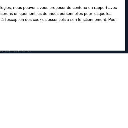
hnologies, nous pouvons vous proposer du contenu en rapport avec
utiliserons uniquement les données personnelles pour lesquelles
as faire l'objet de prospection
 à l'exception des cookies essentiels à son fonctionnement. Pour
n au démarchage téléphonique, prévu
ier adressé à :
de confidentialité
.
INFORMATIONS