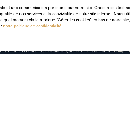
imale et une communication pertinente sur notre site. Grace à ces tec
qualité de nos services et la convivialité de notre site internet. Nous 
es données personnelles conformément au RGPD. Si vous ne souhaitez p
 quel moment via la rubrique ″Gérer les cookies″ en bas de notre site,
ique, vous pouvez vous inscrire gratuitement sur la liste d'oppositio
er
notre politique de confidentialité
.
e la consommation, sur le site Internet www.bloctel.gouv.fr ou par courr
loctel, CS 61311, 41013 BLOIS CEDEX.
aitement de vos données personnelles, veuillez consulter notre
politique 
Recevoir des annonces
JE SUIS PROPRIÉTAIRE