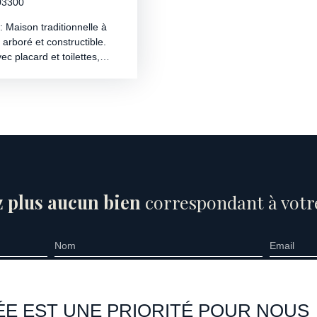
 03300
aison traditionnelle à
arboré et constructible.
c placard et toilettes,
s de 40m2 et une cuisine
, lave-vaisselle)
retrouvons plus de 30m2 de
ie... ) et un garage. Un
upplémentaire pour protéger
avec placard dont une avec
ignoire et vasque. La
ers et vue complètement
de 27m2 avec store
 plus aucun bien
correspondant à votre
plète ce bien. 📞 Pour
 67 37 – ou l'agence
Nom
Email
ien
Localisation
Budget max (€)
n
Saint-Étienne-de-Vicq (03300)
ÉE EST UNE PRIORITÉ POUR NOUS