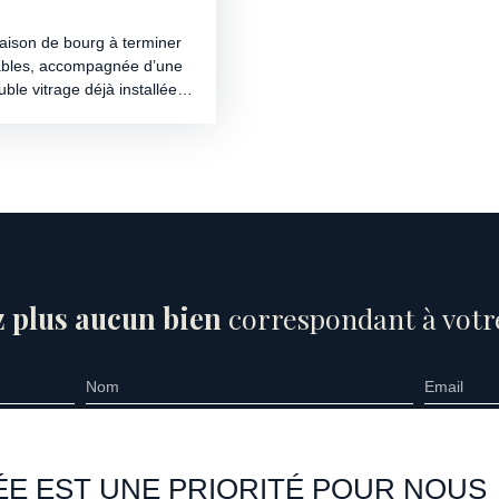
son de bourg à terminer
itables, accompagnée d’une
le vitrage déjà installées.
 contactez Vanessa au 06 25
 plus aucun bien
correspondant à votre
Nom
Email
ien
Localisation
Budget max (€)
n
Limons (63290)
ÉE EST UNE PRIORITÉ POUR NOUS