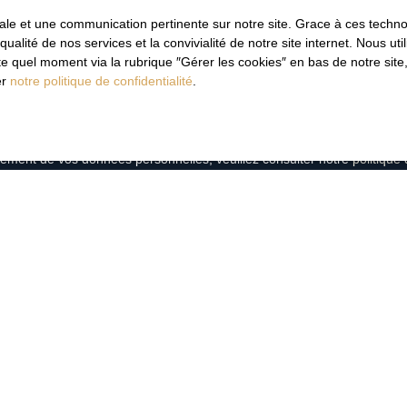
imale et une communication pertinente sur notre site. Grace à ces tec
qualité de nos services et la convivialité de notre site internet. Nous 
es données personnelles conformément au RGPD. Si vous ne souhaitez p
 quel moment via la rubrique ″Gérer les cookies″ en bas de notre site,
ique, vous pouvez vous inscrire gratuitement sur la liste d'oppositio
er
notre politique de confidentialité
.
e la consommation, sur le site Internet www.bloctel.gouv.fr ou par courr
loctel, CS 61311, 41013 BLOIS CEDEX.
aitement de vos données personnelles, veuillez consulter notre
politique 
Recevoir des annonces
JE SUIS PROPRIÉTAIRE