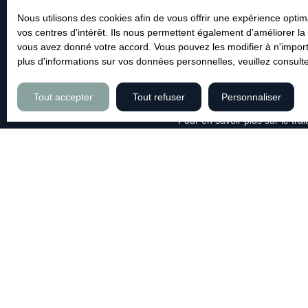
Pièces min
Nous utilisons des cookies afin de vous offrir une expérience opt
vos centres d'intérêt. Ils nous permettent également d'améliorer la 
J'accepte le traitement de m
vous avez donné votre accord. Vous pouvez les modifier à n'importe
commerciale par voie téléphon
plus d'informations sur vos données personnelles, veuillez consult
par l'article L223-1 du code d
Société Worldline, Service B
Tout accepter
Tout refuser
Personnaliser
Pour en savoir plus sur le tr
JE RECHERCHE UN BIEN