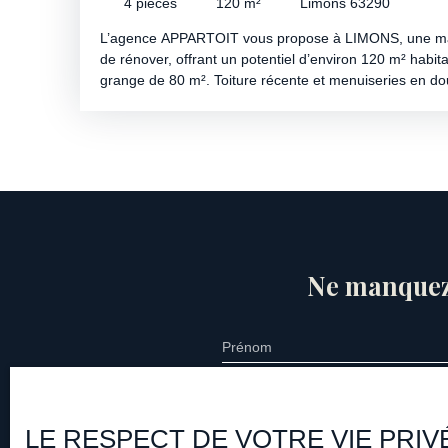
4
pièces
120
m²
Limons 63290
L’agence APPARTOIT vous propose à LIMONS, une mai
de rénover, offrant un potentiel d’environ 120 m² hab
grange de 80 m². Toiture récente et menuiseries en doub
Pour plus de renseignements ou organiser une visite,
33 64 67.
Ne manquez
Prénom
Type d'offre
Type de b
Vente
Maiso
LE RESPECT DE VOTRE VIE PRIV