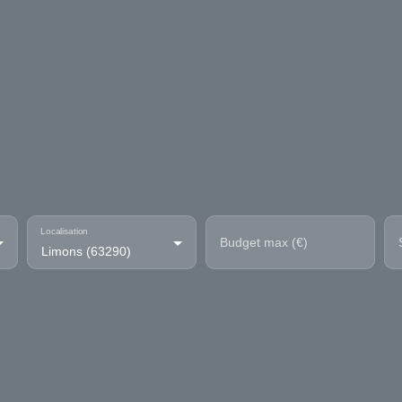
Localisation
Budget max (€)
Limons (63290)