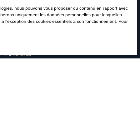
hnologies, nous pouvons vous proposer du contenu en rapport avec
utiliserons uniquement les données personnelles pour lesquelles
as faire l'objet de prospection
 à l'exception des cookies essentiels à son fonctionnement. Pour
n au démarchage téléphonique, prévu
ier adressé à :
de confidentialité
.
INFORMATIONS