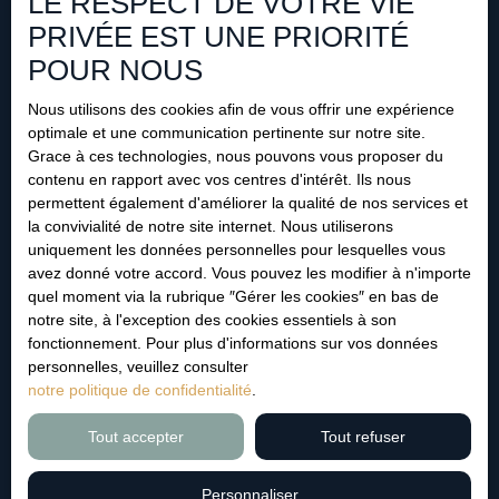
LE RESPECT DE VOTRE VIE
conformément au RGPD. Si vous ne souhaitez pas faire
PRIVÉE EST UNE PRIORITÉ
l'objet de prospection commerciale par voie téléphonique,
POUR NOUS
vous pouvez vous inscrire gratuitement sur la liste
d'opposition au démarchage téléphonique, prévu par
Nous utilisons des cookies afin de vous offrir une expérience
l'article L223-1 du code de la consommation, sur le site
optimale et une communication pertinente sur notre site.
Internet www.bloctel.gouv.fr ou par courrier adressé à :
Grace à ces technologies, nous pouvons vous proposer du
contenu en rapport avec vos centres d'intérêt. Ils nous
Société Worldline, Service Bloctel, CS 61311, 41013
permettent également d'améliorer la qualité de nos services et
BLOIS CEDEX.
la convivialité de notre site internet. Nous utiliserons
uniquement les données personnelles pour lesquelles vous
Pour en savoir plus sur le traitement de vos données
avez donné votre accord. Vous pouvez les modifier à n'importe
personnelles, veuillez consulter notre
politique de
quel moment via la rubrique ″Gérer les cookies″ en bas de
confidentialité
.
notre site, à l'exception des cookies essentiels à son
fonctionnement. Pour plus d'informations sur vos données
personnelles, veuillez consulter
Recevoir des annonces
notre politique de confidentialité
.
Tout accepter
Tout refuser
Personnaliser