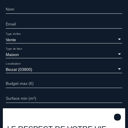
Nom
Email
Type d'offre
Vente
Type de bien
Maison
Localisation
Biozat (03800)
Budget max (€)
Surface min (m²)
Pièces min
J'accepte le traitement de mes données personnelles