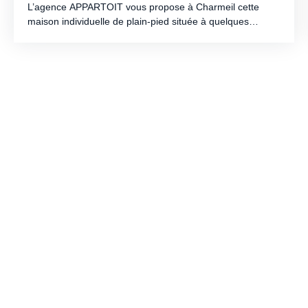
L’agence APPARTOIT vous propose à Charmeil cette
maison individuelle de plain-pied située à quelques
minutes de Vichy. Cette maison T4 d’environ 115 m²
habitables offrira une vaste pièce de vie lumineuse
d’environ 53 m², 3 chambres, une salle de bains avec
baignoire et douche, un cellier ainsi qu’un garage attenant
de 18 m². Édifiée sur une parcelle privative entièrement
clôturée d’environ 795 m², elle bénéficiera de prestations
actuelles avec climatisation réversible, menuiseries PVC
et aluminium ainsi que la possibilité de personnaliser
certains matériaux selon l’avancement. Informations
complémentaires et plans disponibles auprès de votre
agence APPARTOIT au 04 70 99 69 28.