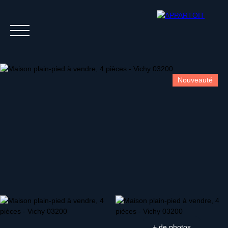
Nouveauté
Acheter
Louer
Estim
+ de photos