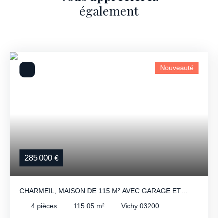
également
Nouveauté
285 000
€
CHARMEIL, MAISON DE 115 M² AVEC GARAGE ET
TERRAIN DE 795 M².
4
pièces
115.05
m²
Vichy 03200