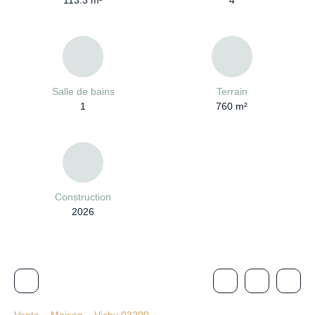
113.3
m²
4
Salle de bains
Terrain
1
760
m²
Construction
2026
Vente
Maison
Vichy 03200