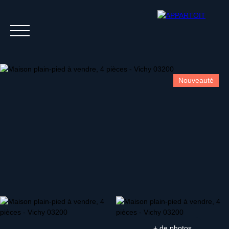
Nouveauté
Acheter
Louer
Estim
+ de photos