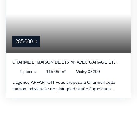
285 000
€
CHARMEIL, MAISON DE 115 M² AVEC GARAGE ET
TERRAIN DE 795 M².
4
pièces
115.05
m²
Vichy 03200
L’agence APPARTOIT vous propose à Charmeil cette
maison individuelle de plain-pied située à quelques
minutes de Vichy. Cette maison T4 d’environ 115 m²
habitables offrira une vaste pièce de vie lumineuse
d’environ 53 m², 3 chambres, une salle de bains avec
baignoire et douche, un cellier ainsi qu’un garage attenant
de 18 m². Édifiée sur une parcelle privative entièrement
clôturée d’environ 795 m², elle bénéficiera de prestations
actuelles avec climatisation réversible, menuiseries PVC