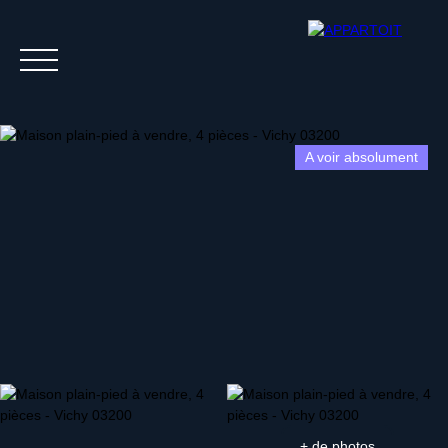
A voir absolument
Acheter
Louer
Estim
+ de photos