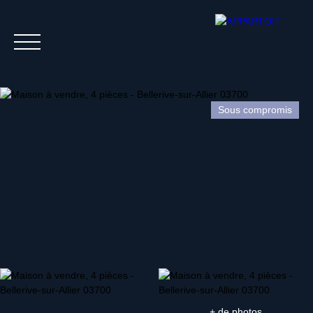
Sous compromis
Acheter
Louer
Estim
+ de photos