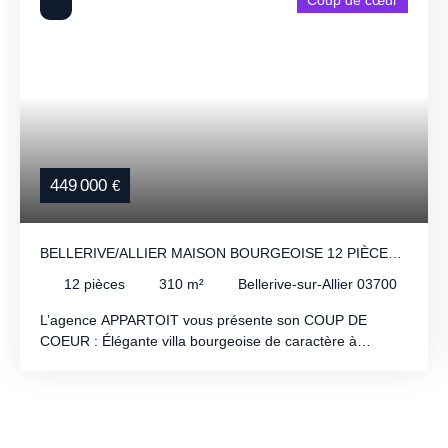
Coup de cœur
449 000
€
BELLERIVE/ALLIER MAISON BOURGEOISE 12 PIÈCES
RÉNOVÉE AVEC JARDIN
12
pièces
310
m²
Bellerive-sur-Allier 03700
L’agence APPARTOIT vous présente son COUP DE
COEUR : Élégante villa bourgeoise de caractère à
Bellerive-sur-Allier Découvrez cette remarquable villa
bourgeoise de style Belle Époque des années 1930,
offrant de généreux volumes, un cachet préservé et un
fort potentiel d'aménagement. Dès l'entrée, vous serez
séduits par les prestations de qualité et les beaux