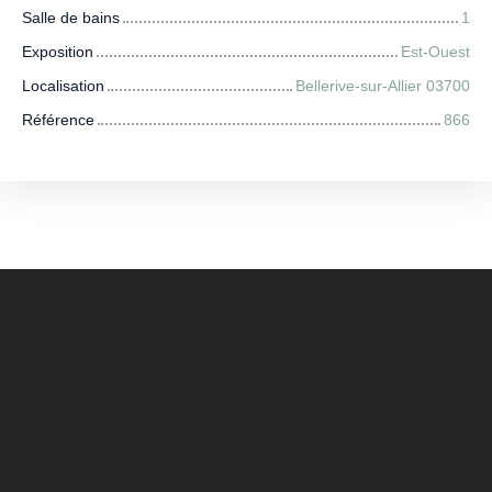
Salle de bains
1
Exposition
Est-Ouest
Localisation
Bellerive-sur-Allier 03700
Référence
866