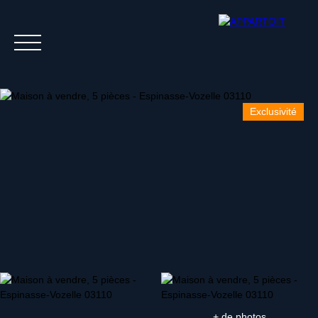
Exclusivité
Acheter
Louer
Estim
+ de photos