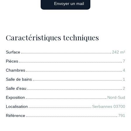
Envoyer un mail
Caractéristiques techniques
Surface
242
m²
Pièces
7
Chambres
4
Salle de bains
1
Salle d'eau
2
Exposition
Nord-Sud
Localisation
Serbannes 03700
Référence
791