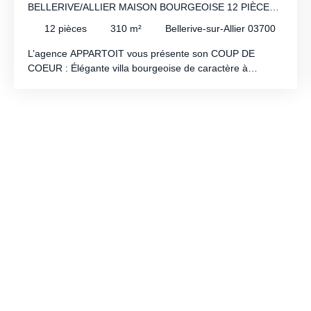
BELLERIVE/ALLIER MAISON BOURGEOISE 12 PIÈCES
RÉNOVÉE AVEC JARDIN
12
pièces
310
m²
Bellerive-sur-Allier 03700
L’agence APPARTOIT vous présente son COUP DE
COEUR : Élégante villa bourgeoise de caractère à
Bellerive-sur-Allier Découvrez cette remarquable villa
bourgeoise de style Belle Époque des années 1930,
offrant de généreux volumes, un cachet préservé et un
fort potentiel d'aménagement. Dès l'entrée, vous serez
séduits par les prestations de qualité et les beaux
espaces de vie. Le premier niveau propose deux vastes
salons ainsi que deux salles à manger, d'une superficie
comprise entre 22 et 26 m² chacun. Une spacieuse
cuisine d'environ 30 m², parfaitement aménagée avec de
nombreux rangements, est complétée par un cellier.
L'ensemble a bénéficié d'une rénovation soignée mettant
en valeur le charme de l'ancien, notamment grâce à une
remarquable hauteur sous plafond de 3,35 mètres. Au
deuxième niveau, entièrement rénové, vous trouverez
quatre belles chambres, dont trois disposent de leur
propre salle d'eau ou salle de bains privative, offrant