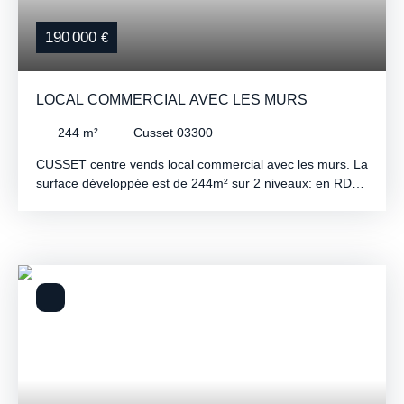
190 000
€
LOCAL COMMERCIAL AVEC LES MURS
244
m²
Cusset 03300
CUSSET centre vends local commercial avec les murs. La
surface développée est de 244m² sur 2 niveaux: en RDC
un espace de 84m² avec 2 grandes vitrines sur rue +
réserve avec évier de 25m² avec accès à la terrasse de
56m² + WC/chaufferie 20m². 1er étage: 115m² réparti
actuellement en plusieurs pièces modulables. Chauffage
individuel au Gaz. Accessible aux handicapés pour le
RDC. Le règlement de copropriété accepte toutes
activités sauf métier de bouche.