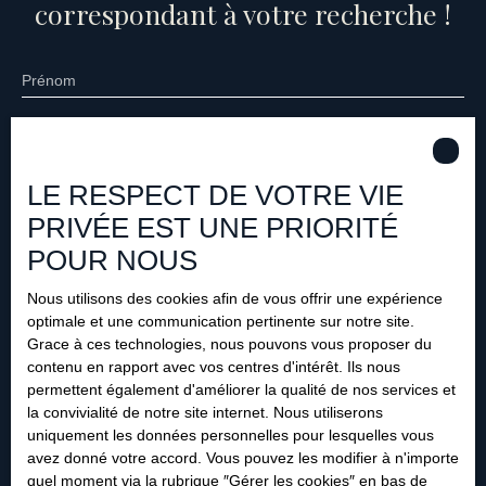
correspondant à votre recherche !
Prénom
Nom
LE RESPECT DE VOTRE VIE
Email
PRIVÉE EST UNE PRIORITÉ
Type d'offre
Vente
POUR NOUS
Type de bien
Nous utilisons des cookies afin de vous offrir une expérience
Immobilier Pro
optimale et une communication pertinente sur notre site.
Grace à ces technologies, nous pouvons vous proposer du
Localisation
contenu en rapport avec vos centres d'intérêt. Ils nous
permettent également d'améliorer la qualité de nos services et
la convivialité de notre site internet. Nous utiliserons
Budget max (€)
uniquement les données personnelles pour lesquelles vous
avez donné votre accord. Vous pouvez les modifier à n'importe
Surface min (m²)
quel moment via la rubrique ″Gérer les cookies″ en bas de