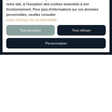
notre site, à l'exception des cookies essentiels à son
J'accepte le traitement de mes données personnelles
fonctionnement. Pour plus d'informations sur vos données
conformément au RGPD. Si vous ne souhaitez pas faire
personnelles, veuillez consulter
l'objet de prospection commerciale par voie téléphonique,
notre politique de confidentialité
.
vous pouvez vous inscrire gratuitement sur la liste
d'opposition au démarchage téléphonique, prévu par
Tout accepter
Tout refuser
l'article L223-1 du code de la consommation, sur le site
Internet www.bloctel.gouv.fr ou par courrier adressé à :
Personnaliser
Société Worldline, Service Bloctel, CS 61311, 41013
BLOIS CEDEX.
Pour en savoir plus sur le traitement de vos données
personnelles, veuillez consulter notre
politique de
confidentialité
.
Recevoir des annonces