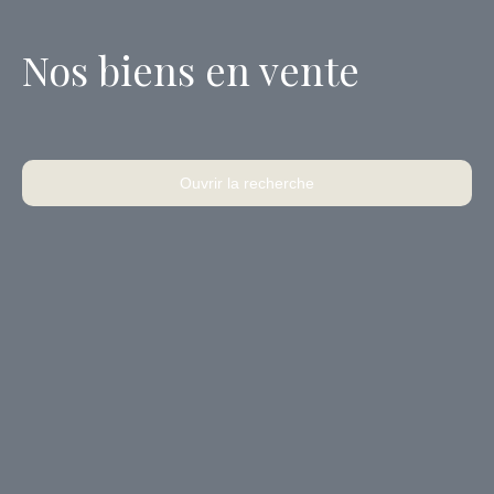
Nos biens en vente
Ouvrir la recherche
Type d'offre
Vente
Type de bien
Immobilier Pro
Localisation
Budget max (€)