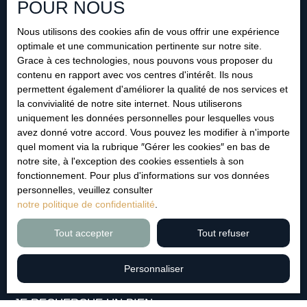
d'opposition au démarchage téléphonique, prévu par
POUR NOUS
l'article L223-1 du code de la consommation, sur le site
Internet www.bloctel.gouv.fr ou par courrier adressé à :
Nous utilisons des cookies afin de vous offrir une expérience
optimale et une communication pertinente sur notre site.
Société Worldline, Service Bloctel, CS 61311, 41013
Grace à ces technologies, nous pouvons vous proposer du
BLOIS CEDEX.
contenu en rapport avec vos centres d'intérêt. Ils nous
permettent également d'améliorer la qualité de nos services et
Pour en savoir plus sur le traitement de vos données
la convivialité de notre site internet. Nous utiliserons
personnelles, veuillez consulter notre
politique de
uniquement les données personnelles pour lesquelles vous
confidentialité
.
avez donné votre accord. Vous pouvez les modifier à n'importe
quel moment via la rubrique ″Gérer les cookies″ en bas de
notre site, à l'exception des cookies essentiels à son
fonctionnement. Pour plus d'informations sur vos données
Recevoir des annonces
personnelles, veuillez consulter
notre politique de confidentialité
.
Tout accepter
Tout refuser
Personnaliser
JE RECHERCHE UN BIEN