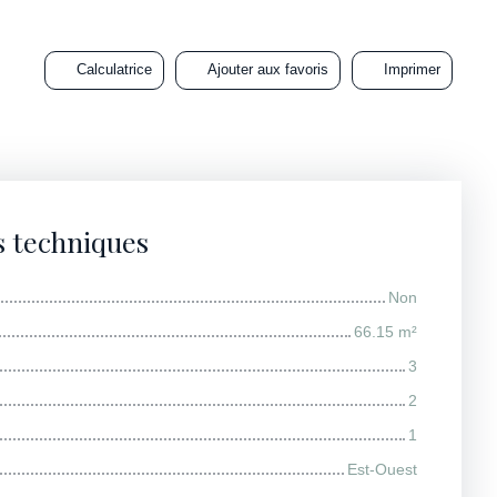
Calculatrice
Ajouter aux favoris
Imprimer
s techniques
Non
66.15
m²
3
2
1
Est-Ouest