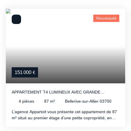
Nouveauté
151 000
€
APPARTEMENT T4 LUMINEUX AVEC GRANDE
TERRASSE À BELLERIVE-SUR-ALLIER
4
pièces
87
m²
Bellerive-sur-Allier 03700
L’agence Appartoit vous présente cet appartement de 87
m² situé au premier étage d’une petite copropriété, en
bas de Bellerive-sur-Allier, à proximité immédiate des
commerces et des supermarchés. Le bien se compose