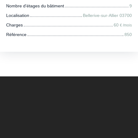
Nombre d'étages du bâtiment
9
Localisation
Bellerive-sur-Allier 03700
Charges
60
€ /mois
Référence
850