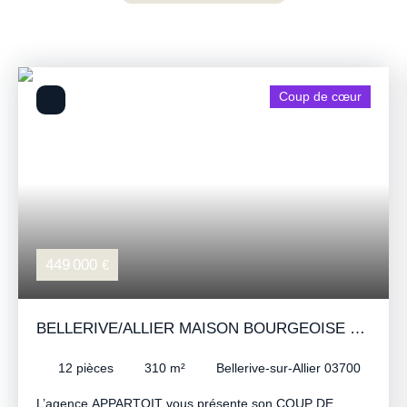
Coup de cœur
449 000
€
BELLERIVE/ALLIER MAISON BOURGEOISE 12
PIÈCES RÉNOVÉE AVEC JARDIN
12
pièces
310
m²
Bellerive-sur-Allier 03700
L’agence APPARTOIT vous présente son COUP DE