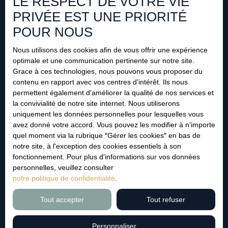
LE RESPECT DE VOTRE VIE
conformément au RGPD. Si vous ne souhaitez pas faire
PRIVÉE EST UNE PRIORITÉ
l'objet de prospection commerciale par voie téléphonique,
POUR NOUS
vous pouvez vous inscrire gratuitement sur la liste
d'opposition au démarchage téléphonique, prévu par
Nous utilisons des cookies afin de vous offrir une expérience
l'article L223-1 du code de la consommation, sur le site
optimale et une communication pertinente sur notre site.
Internet www.bloctel.gouv.fr ou par courrier adressé à :
Grace à ces technologies, nous pouvons vous proposer du
contenu en rapport avec vos centres d'intérêt. Ils nous
Société Worldline, Service Bloctel, CS 61311, 41013
permettent également d'améliorer la qualité de nos services et
BLOIS CEDEX.
la convivialité de notre site internet. Nous utiliserons
uniquement les données personnelles pour lesquelles vous
Pour en savoir plus sur le traitement de vos données
avez donné votre accord. Vous pouvez les modifier à n'importe
personnelles, veuillez consulter notre
politique de
quel moment via la rubrique ″Gérer les cookies″ en bas de
confidentialité
.
notre site, à l'exception des cookies essentiels à son
fonctionnement. Pour plus d'informations sur vos données
personnelles, veuillez consulter
Recevoir des annonces
notre politique de confidentialité
.
Tout accepter
Tout refuser
Personnaliser