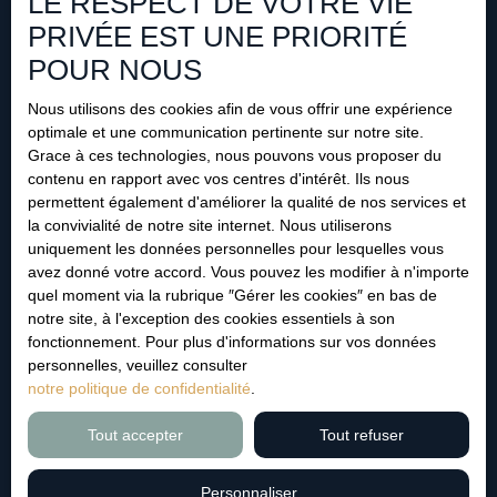
LE RESPECT DE VOTRE VIE
conformément au RGPD. Si vous ne souhaitez pas faire
PRIVÉE EST UNE PRIORITÉ
l'objet de prospection commerciale par voie téléphonique,
POUR NOUS
vous pouvez vous inscrire gratuitement sur la liste
d'opposition au démarchage téléphonique, prévu par
Nous utilisons des cookies afin de vous offrir une expérience
l'article L223-1 du code de la consommation, sur le site
optimale et une communication pertinente sur notre site.
Internet www.bloctel.gouv.fr ou par courrier adressé à :
Grace à ces technologies, nous pouvons vous proposer du
contenu en rapport avec vos centres d'intérêt. Ils nous
Société Worldline, Service Bloctel, CS 61311, 41013
permettent également d'améliorer la qualité de nos services et
BLOIS CEDEX.
la convivialité de notre site internet. Nous utiliserons
uniquement les données personnelles pour lesquelles vous
Pour en savoir plus sur le traitement de vos données
avez donné votre accord. Vous pouvez les modifier à n'importe
personnelles, veuillez consulter notre
politique de
quel moment via la rubrique ″Gérer les cookies″ en bas de
confidentialité
.
notre site, à l'exception des cookies essentiels à son
fonctionnement. Pour plus d'informations sur vos données
personnelles, veuillez consulter
Recevoir des annonces
notre politique de confidentialité
.
Tout accepter
Tout refuser
Personnaliser