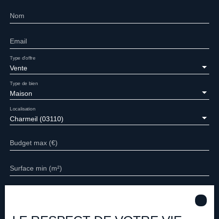
Nom
Email
Type d'offre
Vente
Type de bien
Maison
Localisation
Charmeil (03110)
Budget max (€)
Surface min (m²)
Pièces min
J'accepte le traitement de mes données personnelles