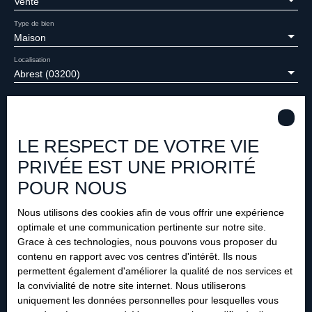
Vente
Type de bien
Maison
Localisation
Abrest (03200)
Budget max (€)
LE RESPECT DE VOTRE VIE
Surface min (m²)
PRIVÉE EST UNE PRIORITÉ
Pièces min
POUR NOUS
J'accepte le traitement de mes données personnelles
Nous utilisons des cookies afin de vous offrir une expérience
conformément au RGPD. Si vous ne souhaitez pas faire
optimale et une communication pertinente sur notre site.
l'objet de prospection commerciale par voie téléphonique,
Grace à ces technologies, nous pouvons vous proposer du
vous pouvez vous inscrire gratuitement sur la liste
contenu en rapport avec vos centres d'intérêt. Ils nous
d'opposition au démarchage téléphonique, prévu par
permettent également d'améliorer la qualité de nos services et
l'article L223-1 du code de la consommation, sur le site
la convivialité de notre site internet. Nous utiliserons
Internet www.bloctel.gouv.fr ou par courrier adressé à :
uniquement les données personnelles pour lesquelles vous