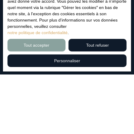
avez donné votre accord. Vous pouvez les modifier à n'importe
Société Worldline, Service Bloctel, CS 61311, 41013
quel moment via la rubrique ″Gérer les cookies″ en bas de
BLOIS CEDEX.
notre site, à l'exception des cookies essentiels à son
fonctionnement. Pour plus d'informations sur vos données
Pour en savoir plus sur le traitement de vos données
personnelles, veuillez consulter
personnelles, veuillez consulter notre
politique de
notre politique de confidentialité
.
confidentialité
.
Tout accepter
Tout refuser
Recevoir des annonces
Personnaliser
JE RECHERCHE UN BIEN
Vente maison Vichy (03200)